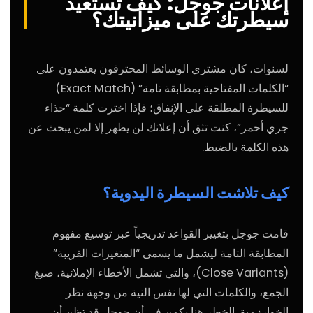
إعلانات جوجل: كيف تستعيد
سيطرتك على ميزانيتك؟
لسنوات، كان مشتري الوسائط المحترفون يعتمدون على
“الكلمات المفتاحية بمطابقة تامة” (Exact Match)
للسيطرة المطلقة على الإنفاق؛ فإذا اخترت كلمة “حذاء
جري أحمر”، كنت تثق أن إعلانك لن يظهر إلا لمن يبحث عن
هذه الكلمة بالضبط.
كيف تلاشت السيطرة اليدوية؟
قامت جوجل بتغيير القواعد تدريجياً عبر توسيع مفهوم
المطابقة التامة ليشمل ما يسمى “المتغيرات القريبة”
(Close Variants)، والتي تشمل الأخطاء الإملائية، صيغ
الجمع، والكلمات التي لها نفس النية من وجهة نظر
الخوارزمية. الخطر هنا يكمن في أن جوجل قد تظن أن