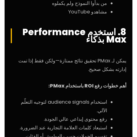
من بدأوا النموذج ولم يكملوه
مشاهدو YouTube
8. استخدم Performance
Max بذكاء
يمكن لـ PMax تحقيق نتائج ممتازة—ولكن فقط إذا تمت
إدارته بشكل صحيح.
أهم خطوات رفع ROI باستخدام PMax:
استخدام audience signals لتوجيه التعلّم
الآلي.
رفع محتوى إبداعي عالي الجودة.
استبعاد كلمات العلامة التجارية عند الضرورة.
تقسيم الحملات حسب الهوامش أو الفئات.